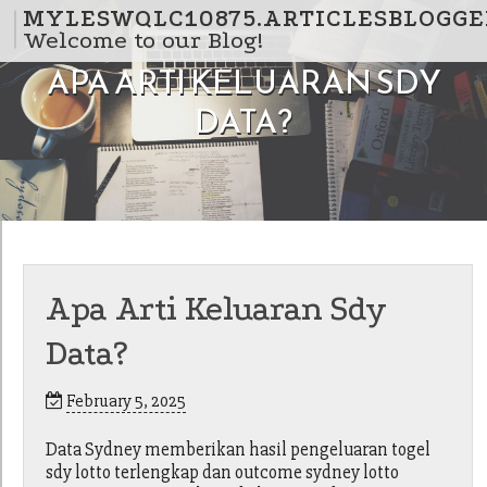
Skip to content
MYLESWQLC10875.ARTICLESBLOGGE
Welcome to our Blog!
APA ARTI KELUARAN SDY
DATA?
Apa Arti Keluaran Sdy
Data?
February 5, 2025
Data Sydney memberikan hasil pengeluaran togel
sdy lotto terlengkap dan outcome sydney lotto