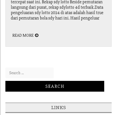
tercepat saat ini. Rekap sdy lotto Reside pemutaran
langsung dari pusat, rekap sdylotto 4d terbaik.Data
pengeluaran sdy lotto 2024 di atas adalah hasil true
dari pemutaran bola sdy hari ini. Hasil pengeluar
READ MORE
Search for:
LINKS